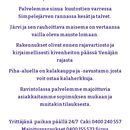
Palvelemme sinua kuutostien varressa
Simpelejärven rannassa kesät ja talvet.
Järvi ja sen rauhoittava maisema on vertaansa
vailla oleva mauste lomaan.
Rakennukset olivat ennen rajavartiosto ja
kirjaimellisesti kivenheiton päässä Venäjän
rajasta
Piha-aluella on kalakauppa ja -savustamo, josta
voit ostaa kalaherkkuja.
Ravintolassa palvelemme majoittuvia
asiakkaitamme sopimuksen mukaan ja
muitakin tilauksesta.
Yrittäjänä paikan päällä 24/7
Caki 0400 240 557
Majoitusvaraukset 0400 155 533 Sirpa