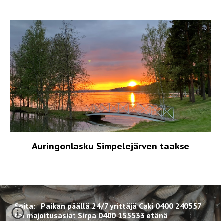
Auringonlasku Simpelejärven taakse
Soita:
P
aikan päällä 24/7 yrittäjä
Caki 0400 240557
tai majoitusasiat Sirpa 0400 155533 etänä