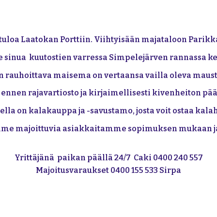
tuloa Laatokan Porttiin. Viihtyisään majataloon Parikk
sinua kuutostien varressa Simpelejärven rannassa kesä
sen rauhoittava maisema on vertaansa vailla oleva maus
ennen rajavartiosto ja kirjaimellisesti kivenheiton pä
ella on kalakauppa ja -savustamo, josta voit ostaa kala
mme majoittuvia asiakkaitamme sopimuksen mukaan ja 
Yrittäjänä paikan päällä 24/7
Caki 0400 240 557
Majoitusvaraukset 0400 155 533 Sirpa