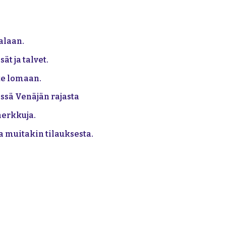
alaan.
t ja talvet.
te lomaan.
ässä Venäjän rajasta
herkkuja.
muitakin tilauksesta.