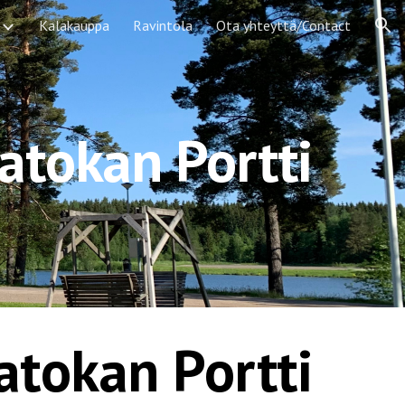
Kalakauppa
Ravintola
Ota yhteyttä/Contact
ion
atokan Portti
tokan Portti