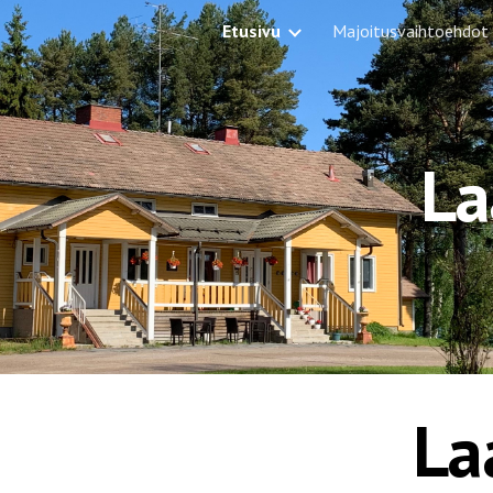
Etusivu
Majoitusvaihtoehdot
ip to main content
Skip to navigat
La
Laa