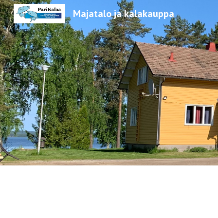
Majatalo ja kalakauppa
Sk